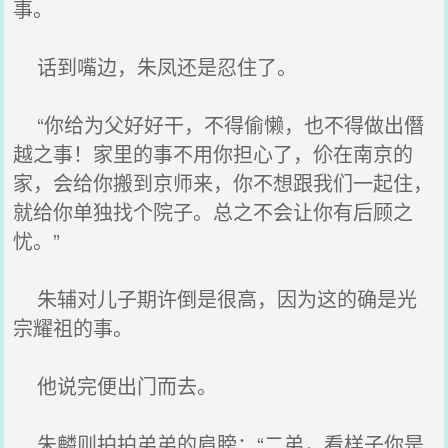
事。
话到嘴边，朱凤还是忍住了。
“你给为父好好干，不得偷懒，也不得做出僭
越之事！家里的事不用你担心了，伱在南京的
家，会给你搬到京师来，你不想跟我们一起住，
就给你单独找个院子。总之不会让你有后顾之
忧。”
朱辅对儿子期许倒是很高，因为这的确是光
宗耀祖的事。
他说完便出门而去。
朱麟则拍拍弟弟的肩膀：“二弟，看样子你是