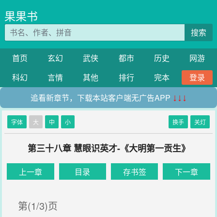
果果书
搜索
首页
玄幻
武侠
都市
历史
网游
科幻
言情
其他
排行
完本
登录
追看新章节，下载本站客户端无广告APP
↓↓↓
字体
大
中
小
换手
关灯
第三十八章 慧眼识英才-《大明第一贡生》
上一章
目录
存书签
下一章
第(1/3)页