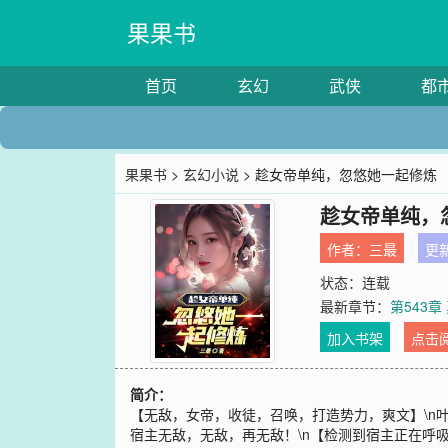
果果书
首页
玄幻
武侠
都
果果书
>
玄幻小说
> 趁女帝单纯，忽悠她一起修炼
趁女帝单纯，
作者：
三最
更新
状态：连载
最新章节：
第543
加入书架
点击
简介：
【无敌，女帝，收徒，召唤，打造势力，爽文】\n
宿主无敌，无敌，再无敌！\n【检测到宿主正在呼吸