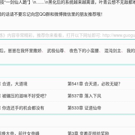
技“一剑仙人跪”】\n……\n黑化后的系统越来越离谱，叶青云想不无敌
错的话请不要忘记向您QQ群和微博微信里的朋友推荐哦！
后，崽崽在我怀里撒娇
、
武极仙尊
、
夜色下的小蛮腰
、
混沌剑主
、
我
章 合道，大道境
第541章 合天道，必败无疑？
8章 被碾压的滋味不好受吧？
第537章 落入下风
4章 你连还手的机会都没有
第533章 证道仙帝
 召唤大帝，前往女帝峰
第3章 变着花样给奖励