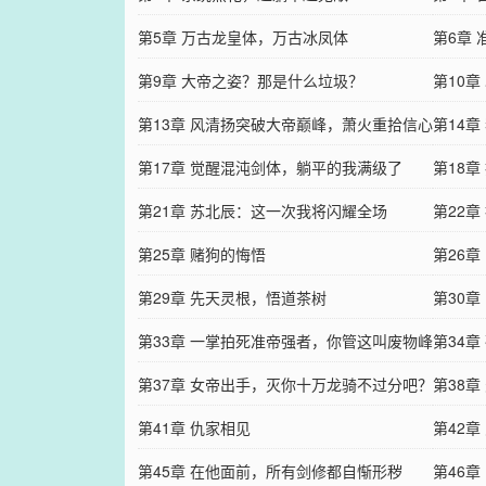
第5章 万古龙皇体，万古冰凤体
第6章
第9章 大帝之姿？那是什么垃圾？
第10章
第13章 风清扬突破大帝巅峰，萧火重拾信心
第14
第17章 觉醒混沌剑体，躺平的我满级了
第18章
第21章 苏北辰：这一次我将闪耀全场
第22
第25章 赌狗的悔悟
第26
第29章 先天灵根，悟道茶树
第30
第33章 一掌拍死准帝强者，你管这叫废物峰
第34
主？
第37章 女帝出手，灭你十万龙骑不过分吧？
第38
第41章 仇家相见
第42
第45章 在他面前，所有剑修都自惭形秽
第46章