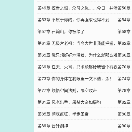
第49章 挖骨之恨，杀母之仇……今日一并清
第50
算
第53章 不属于你的，你再强求也得不到
第54
第57章 石翰山，你被绿了
第58
第61章 无极宫老祖：当今大世非我能把握，
第62章
我还是躺回棺材板吧
第65章 我只想好好地活着，为什么就那么难
第66
呢？
第69章 任天：火哥，只求能够给我留个裤衩
第70
第73章 你的身体在我眼里一文不值，杀！
吧？
第74
第77章 领悟空间法则，隔空攻击
第78
第81章 风老出手，屠杀大帝如屠狗
第82
第85章 彻底疯狂，半步圣帝
第86
第89章 晋升剑神
第90