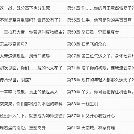
章 这一战，既分高下也分生死
第51章 你……你的丹田竟然恢复了
章 不就是至尊重瞳吗？谁还没有了？
第55章 住手，他可是你的亲哥哥啊
章 一掌拍死大帝，你管这叫废物峰主？
第59章 杀石晨，夺回至尊骨
 宗主秒变师母？
第63章 石勇飞的杀心
章 大帝遗迹现世，风清门被辱
第67章 第三位气运之子，身怀七窍
章 初次见面，你们……玩的也太花了
第71章 瞎了你的狗眼，连我流云宗
章 传承现世，阴谋？
敢染指？
第75章 现在的年轻人都那么逆天了
章 一掌魂飞魄散，真正的绝世高人
第79章 丫头，你可要把握住机会啊
章 桀桀桀，你们都将成为本祖的养料
动一些
第83章 一线生机
章 还没拜入门下，就想成为冲师逆徒？
第87章 师父开心我就开心
章 周若尘的恩怨，重塑肉身
第91章 天南域，林家有难