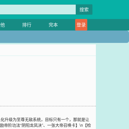
搜索
其他
排行
完本
登录
黑化升级为至尊无敌系统，目标只有一个，那就是让
帝阶功法“阴阳龙凤决”、一张大帝召唤卡】\n【检