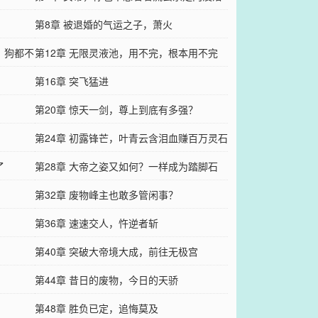
吧？
第8章 被退婚的气运之子，萧火
？狗都不
第12章 无限灵液池，用不完，根本用不完
第16章 突飞猛进
第20章 惊天一剑，尊上到底有多强？
第24章 初露锋芒，叶青云含泪血赚百万灵石
了
第28章 大帝之姿又如何？一样成为踏脚石
第32章 废物峰主也敢多管闲事？
第36章 速速交人，忤逆者斩
第40章 突破大帝境大成，前往无极宫
第44章 昔日的废物，今日的天骄
第48章 胜负已定，追悔莫及