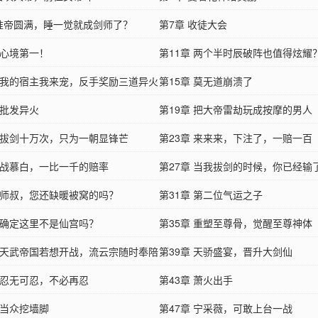
 准帝圆满，睡一觉就成剑师了？
第7章 收徒大会
 心境第一！
第11章 两个半时辰破阵也值得炫耀
章 我的宿主我来宠，反手奖励三道异火
如
第15章 莫无道崩溃了
 批发异火
第19章 把大帝雷劫玩成按摩的男人
章 拔剑十万次，只为一朝显锋芒
第23章 来来来，下注了，一赔一百
章 战慕白，一比一千的赔率
第27章 当我拔剑的时候，你已经输
章 师叔，您还缺暖被窝的吗？
第31章 第二位气运之子
章 确定这里不是仙宫吗？
第35章 重塑至尊骨，觉醒至尊神体
章 天武帝国若想开战，流云宗随时奉陪
第39章 天骄盛宴，晋升大剑仙
章 忍无可忍，不必再忍
第43章 萧火出手
 当众挖墙脚
第47章 宁采薇，可敢上台一战