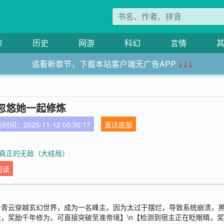
市
历史
网游
科幻
言情
追看新章节，下载本站客户端无广告APP
↓↓↓
忽悠她一起修炼
时间：2025-11-12 00:30:17
直达底部
章 真正的无敌（大结局）
阅读
叶青云穿越玄幻世界，成为一名峰主，因为太过于摆烂，导致系统崩溃，
，奖励千年修为，可直接突破至准帝境】\n【检测到宿主正在眨眼睛，奖励