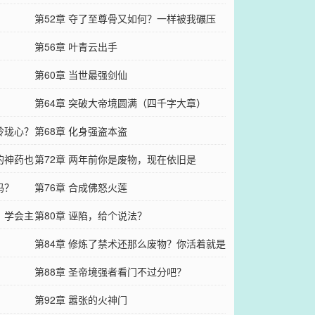
？
第52章 夺了至尊骨又如何？一样被我碾压
第56章 叶青云出手
第60章 当世最强剑仙
第64章 突破大帝境圆满（四千字大章）
玲珑心？
第68章 化身强盗本盗
的神药也
第72章 两年前你是废物，现在依旧是
吗？
第76章 合成佛怒火莲
，学会主
第80章 诬陷，给个说法？
第84章 修炼了禁术还那么废物？你活着就是
个耻辱
第88章 圣帝境强者看门不过分吧？
第92章 嚣张的火神门