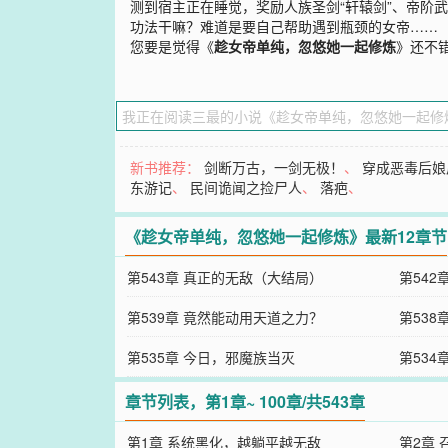
测到宿主正在睡觉，奖励人族圣剑“轩辕剑”、帝阶武
功法干嘛？难道是要自己帮助遇到瓶颈的女帝……
您要是觉得《
趁女帝单纯，忽悠她一起修炼
》还不
新书推荐：
剑断万古，一剑无极！
、
穿成恶毒后娘
东游记
、
民间诡闻之捡尸人
、
落疤
、
《趁女帝单纯，忽悠她一起修炼》最新12章节
第543章 真正的无敌（大结局）
第542
第539章 竟然能动用天道之力？
第53
第535章 今日，邪魔族当灭
第53
章节列表，第1章~ 100章/共543章
第1章 系统黑化，越躺平越无敌
第2章