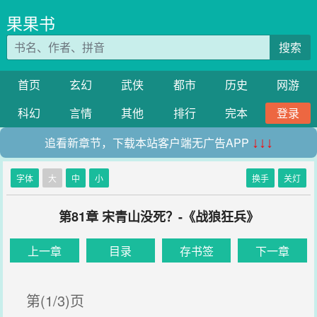
果果书
搜索
首页
玄幻
武侠
都市
历史
网游
科幻
言情
其他
排行
完本
登录
追看新章节，下载本站客户端无广告APP
↓↓↓
字体
大
中
小
换手
关灯
第81章 宋青山没死？-《战狼狂兵》
上一章
目录
存书签
下一章
第(1/3)页