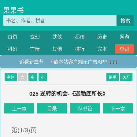
果果书
搜索
首页
玄幻
武侠
都市
历史
网游
科幻
言情
其他
排行
完本
登录
追看新章节，下载本站客户端无广告APP
↓↓↓
字体
大
中
小
换手
关灯
025 逆转的机会-《迦勒底所长》
上一章
目录
存书签
下一章
第(1/3)页