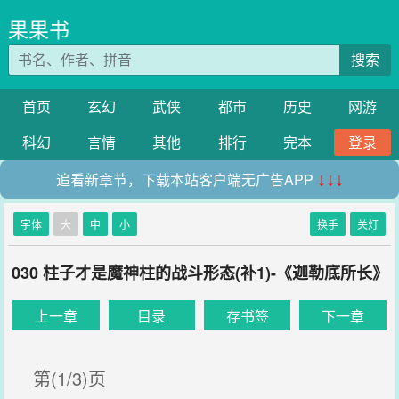
果果书
搜索
首页
玄幻
武侠
都市
历史
网游
科幻
言情
其他
排行
完本
登录
追看新章节，下载本站客户端无广告APP
↓↓↓
字体
大
中
小
换手
关灯
030 柱子才是魔神柱的战斗形态(补1)-《迦勒底所长》
上一章
目录
存书签
下一章
第(1/3)页