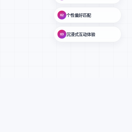
个性偏好匹配
02
沉浸式互动体验
03