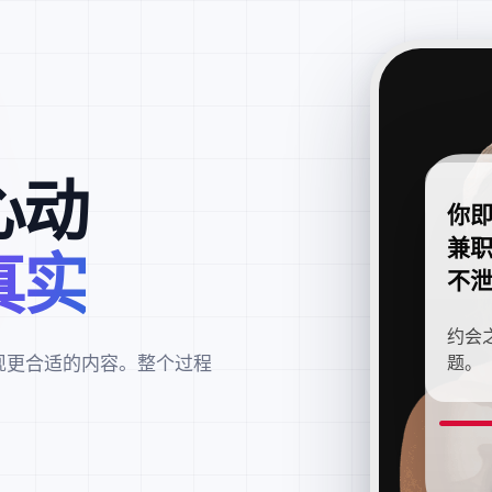
心动
你
兼
真实
不
约会
现更合适的内容。整个过程
题。