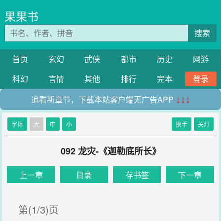
果果书
搜索
首页
玄幻
武侠
都市
历史
网游
科幻
言情
其他
排行
完本
登录
追看新章节，下载本站客户端无广告APP
↓↓↓
字体
大
中
小
换手
关灯
092 龙灾-《迦勒底所长》
上一章
目录
存书签
下一章
第(1/3)页