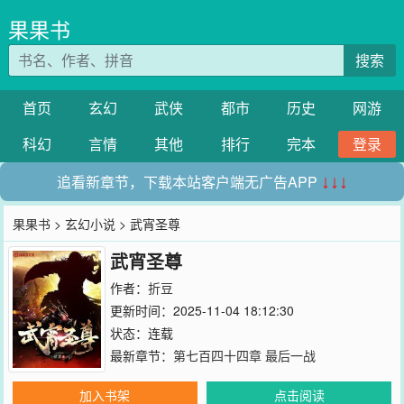
果果书
搜索
首页
玄幻
武侠
都市
历史
网游
科幻
言情
其他
排行
完本
登录
追看新章节，下载本站客户端无广告APP
↓↓↓
果果书
>
玄幻小说
> 武宵圣尊
武宵圣尊
作者：
折豆
更新时间：2025-11-04 18:12:30
状态：连载
最新章节：
第七百四十四章 最后一战
加入书架
点击阅读