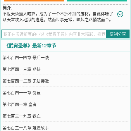
简介：
不世天骄遭人暗算，成为了一个不折不扣的废材，自此体味了
从天堂跌入地狱的遭遇。然而世事无常，崛起之路悄然而至。
您要是觉得《
武宵圣尊
》还不错的话请不要忘记向您QQ群和微博微信
里的朋友推荐哦！
复制分享
《武宵圣尊》最新12章节
第七百四十四章 最后一战
第七百四十三章 期待
第七百四十二章 无法接近
第七百四十一章 剑罡
第七百四十章 皇者
第七百三十九章 铁血
第七百三十八章 难逢敌手