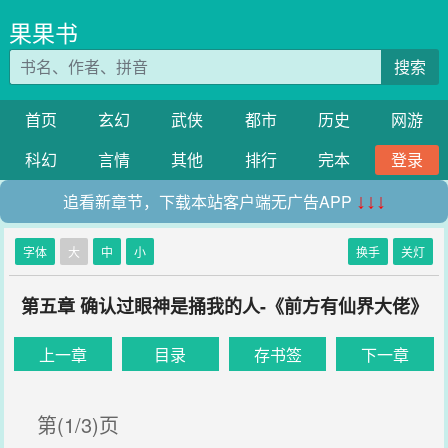
果果书
搜索
首页
玄幻
武侠
都市
历史
网游
科幻
言情
其他
排行
完本
登录
追看新章节，下载本站客户端无广告APP
↓↓↓
字体
大
中
小
换手
关灯
第五章 确认过眼神是捅我的人-《前方有仙界大佬》
上一章
目录
存书签
下一章
第(1/3)页