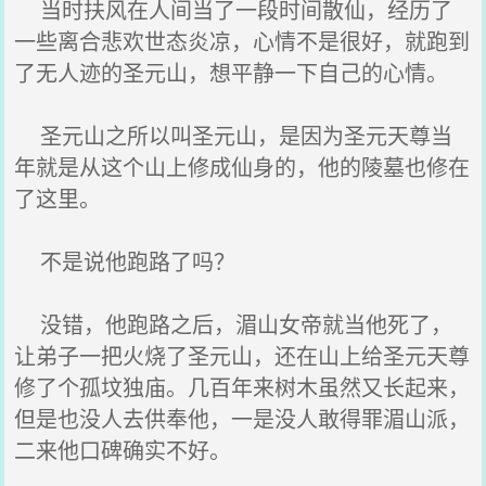
当时扶风在人间当了一段时间散仙，经历了
一些离合悲欢世态炎凉，心情不是很好，就跑到
了无人迹的圣元山，想平静一下自己的心情。
圣元山之所以叫圣元山，是因为圣元天尊当
年就是从这个山上修成仙身的，他的陵墓也修在
了这里。
不是说他跑路了吗？
没错，他跑路之后，湄山女帝就当他死了，
让弟子一把火烧了圣元山，还在山上给圣元天尊
修了个孤坟独庙。几百年来树木虽然又长起来，
但是也没人去供奉他，一是没人敢得罪湄山派，
二来他口碑确实不好。