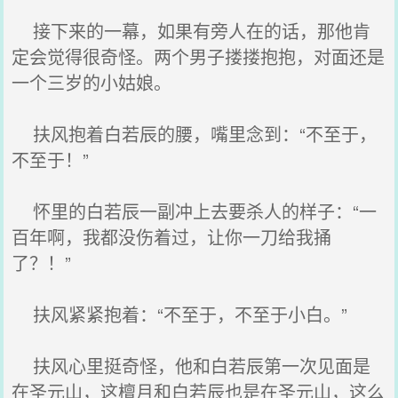
接下来的一幕，如果有旁人在的话，那他肯
定会觉得很奇怪。两个男子搂搂抱抱，对面还是
一个三岁的小姑娘。
扶风抱着白若辰的腰，嘴里念到：“不至于，
不至于！”
怀里的白若辰一副冲上去要杀人的样子：“一
百年啊，我都没伤着过，让你一刀给我捅
了？！”
扶风紧紧抱着：“不至于，不至于小白。”
扶风心里挺奇怪，他和白若辰第一次见面是
在圣元山，这檀月和白若辰也是在圣元山，这么