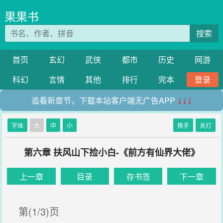
果果书
搜索
首页
玄幻
武侠
都市
历史
网游
科幻
言情
其他
排行
完本
登录
追看新章节，下载本站客户端无广告APP
↓↓↓
字体
大
中
小
换手
关灯
第六章 扶风山下捡小白-《前方有仙界大佬》
上一章
目录
存书签
下一章
第(1/3)页